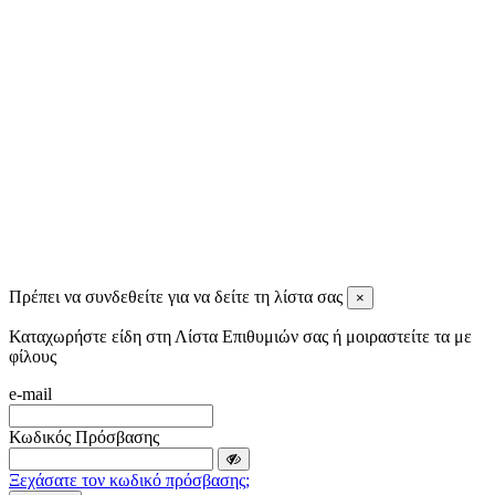
Ignatios Ignatiadis
11 months ago
Tassos Spiris
11 months ago
View all reviews
Πρέπει να συνδεθείτε για να δείτε τη λίστα σας
×
Καταχωρήστε είδη στη Λίστα Επιθυμιών σας ή μοιραστείτε τα με
φίλους
e-mail
Κωδικός Πρόσβασης
Ξεχάσατε τον κωδικό πρόσβασης;