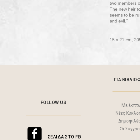
two members of 
The new heir to
seems to be ru
and evil."
15 x 21 cm, 20
ΓΙΑ ΒΙΒΛΙΟ
FOLLOW US
Με έκπτ
Νέες Κυκλο
Δημοφιλέ
Οι Συγγρ
ΣΕΛΊΔΑ ΣΤΟ FB