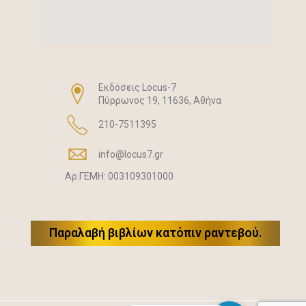
Eκδόσεις Locus-7
Πύρρωνος 19, 11636, Αθήνα
210-7511395
info@locus7.gr
Αρ.ΓΕΜΗ: 003109301000
Παραλαβή βιβλίων κατόπιν ραντεβού.