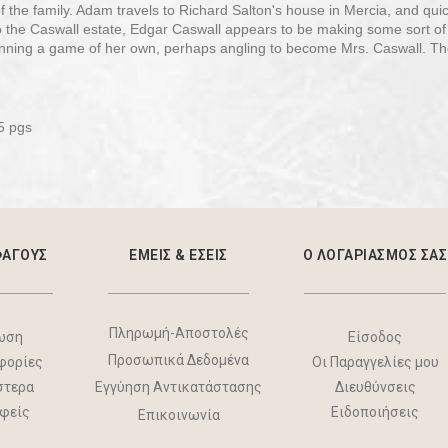
the family. Adam travels to Richard Salton's house in Mercia, and quick
 the Caswall estate, Edgar Caswall appears to be making some sort of a 
nning a game of her own, perhaps angling to become Mrs. Caswall. Th
5 pgs
ΦΑΓΟΥΣ
ΕΜΕΙΣ & EΣΕΙΣ
Ο ΛΟΓΑΡΙΑΣΜΟΣ ΣΑΣ
Πληρωμή-Αποστολές
ωση
Είσοδος
Προσωπικά Δεδομένα
φορίες
Οι Παραγγελίες μου
στερα
Διευθύνσεις
Εγγύηση Αντικατάστασης
αφείς
Ειδοποιήσεις
Επικοινωνία