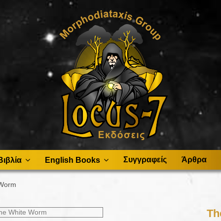
Συγγραφείς
Άρθρα
Βιβλία
English Books
 Worm
Th