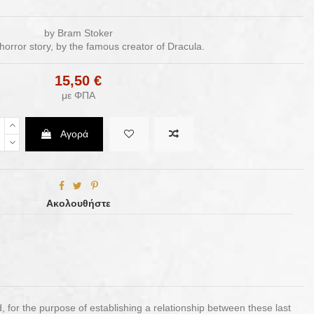
by Bram Stoker
 horror story, by the famous creator of Dracula.
15,50 €
με ΦΠΑ
Αγορά
Ακολουθήστε
for the purpose of establishing a relationship between these last