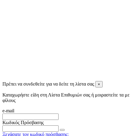
Ignatios Ignatiadis
11 months ago
Tassos Spiris
11 months ago
View all reviews
Πρέπει να συνδεθείτε για να δείτε τη λίστα σας
×
Καταχωρήστε είδη στη Λίστα Επιθυμιών σας ή μοιραστείτε τα με
φίλους
e-mail
Κωδικός Πρόσβασης
Ξεχάσατε τον κωδικό πρόσβασης;