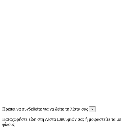
9 months ago
Ignatios Ignatiadis
11 months ago
Tassos Spiris
11 months ago
View all reviews
Πρέπει να συνδεθείτε για να δείτε τη λίστα σας
×
Καταχωρήστε είδη στη Λίστα Επιθυμιών σας ή μοιραστείτε τα με
φίλους