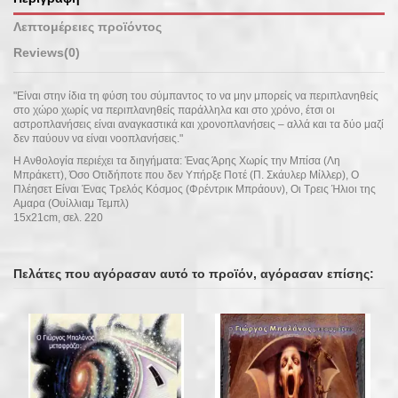
Λεπτομέρειες προϊόντος
Reviews
(0)
"Είναι στην ίδια τη φύση του σύμπαντος το να μην μπορείς να περιπλανηθείς
στο χώρο χωρίς να περιπλανηθείς παράλληλα και στο χρόνο, έτσι οι
αστροπλανήσεις είναι αναγκαστικά και χρονοπλανήσεις – αλλά και τα δύο μαζί
δεν παύουν να είναι νοοπλανήσεις."
Η Ανθολογία περιέχει τα διηγήματα: Ένας Άρης Χωρίς την Μπίσα (Λη
Μπράκεττ), Όσο Οτιδήποτε που δεν Υπήρξε Ποτέ (Π. Σκάυλερ Μίλλερ), Ο
Πλέησετ Είναι Ένας Τρελός Κόσμος (Φρέντρικ Μπράουν), Οι Τρεις Ήλιοι της
Αμαρα (Ουίλλιαμ Τεμπλ)
15x21cm, σελ. 220
Πελάτες που αγόρασαν αυτό το προϊόν, αγόρασαν επίσης: