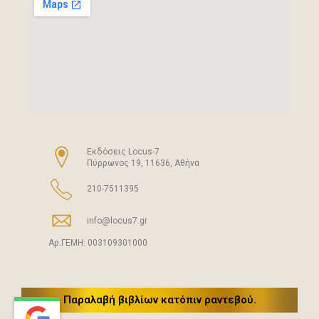
Eκδόσεις Locus-7
Πύρρωνος 19, 11636, Αθήνα
210-7511395
info@locus7.gr
Αρ.ΓΕΜΗ: 003109301000
Παραλαβή βιβλίων κατόπιν ραντεβού.