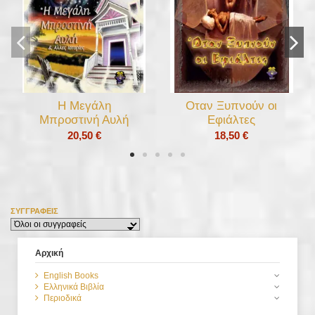
Η Μεγάλη
Οταν Ξυπνούν οι
Μπροστινή Αυλή
Εφιάλτες
20,50 €
18,50 €
Παζαρεύοντας με το
Σφήκα
ΣΥΓΓΡΑΦΕΊΣ
Διάβολο
20,50 €
19,50 €
Αρχική
English Books
Ελληνικά Βιβλία
Περιοδικά