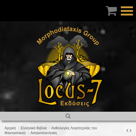

Αρχική
Ελληνικά Βιβλία
Ανθολογίες Λογοτεχνίας του
Φανταστικού
Αστροπλανήσεις