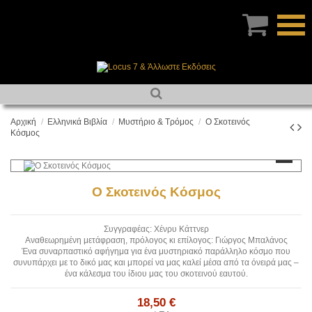

Αρχική
Ελληνικά Βιβλία
Μυστήριο & Τρόμος
Ο Σκοτεινός
Κόσμος
Ο Σκοτεινός Κόσμος
Συγγραφέας: Χένρυ Κάττνερ
Αναθεωρημένη μετάφραση, πρόλογος κι επίλογος: Γιώργος Μπαλάνος
Ένα συναρπαστικό αφήγημα για ένα μυστηριακό παράλληλο κόσμο που
συνυπάρχει με το δικό μας και μπορεί να μας καλεί μέσα από τα όνειρά μας –
ένα κάλεσμα του ίδιου μας του σκοτεινού εαυτού.
18,50 €