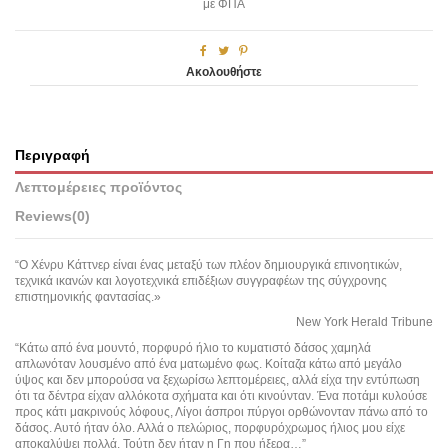
με ΦΠΑ
Ακολουθήστε
Περιγραφή
Λεπτομέρειες προϊόντος
Reviews
(0)
“Ο Χένρυ Κάττνερ είναι ένας μεταξύ των πλέον δημιουργικά επινοητικών,
τεχνικά ικανών και λογοτεχνικά επιδέξιων συγγραφέων της σύγχρονης
επιστημονικής φαντασίας.»
New York Herald Tribune
“Κάτω από ένα μουντό, πορφυρό ήλιο το κυματιστό δάσος χαμηλά
απλωνόταν λουσμένο από ένα ματωμένο φως. Κοίταζα κάτω από μεγάλο
ύψος και δεν μπορούσα να ξεχωρίσω λεπτομέρειες, αλλά είχα την εντύπωση
ότι τα δέντρα είχαν αλλόκοτα σχήματα και ότι κινούνταν. Ένα ποτάμι κυλούσε
προς κάτι μακρινούς λόφους, Λίγοι άσπροι πύργοι ορθώνονταν πάνω από το
δάσος. Αυτό ήταν όλο. Αλλά ο πελώριος, πορφυρόχρωμος ήλιος μου είχε
αποκαλύψει πολλά. Τούτη δεν ήταν η Γη που ήξερα…”