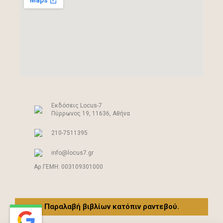
Eκδόσεις Locus-7
Πύρρωνος 19, 11636, Αθήνα
210-7511395
info@locus7.gr
Αρ.ΓΕΜΗ: 003109301000
Παραλαβή βιβλίων κατόπιν ραντεβού.