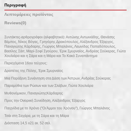
Περιγραφή
Λεπτομέρειες προϊόντος
Reviews
(0)
Συντάκτες-αρθρογράφοι (αλφαβητικά): Αντώνης Αντωνιάδης, Θανάσης
Βέμπος, Νίκος Βόγας, Γρηγόρης Δρακόπουλος, Αλέξανδρος Έξαρχος,
Παναγιώτης Κάρδαρης, Γιώργος Μπαλάνος, Λεωνίδας Παπαδόπουλος,
Βασίλης Σάιτ, Μαρί-Σοφί Σγούρου, Έρικ Σμυρναίος, Ανδρέας Σούκερας, Γιώτα
Χουλιάρα και η Σάρα και η Μάρα και Το Κακό Συναπάντημα
Περιεχόμενα 16ου τεύχους:
Δραπέτες της Πόλης, Έρικ Σμυρναίος
Μια Παράξενη Συνάντηση στα Δάση των Άστρων, Ανδρέας Σούκερας
Παραμύθια των Ρώσων και των Σλάβων, Γιώτα Χουλιάρα
Μυθονόμικον, ΠαναγιώτηςΚάρδαρης
Προς την Ονειρική Συνείδηση, Αλέξανδρος Έξαρχος
Παιχνίδια με το Χρόνο ("Οι Άμμοι του Χρόνου"), Γιώργος Μπαλάνος
Τσάι στη Σαχάρα, με τη Σάρα και τη Μάρα
Διάσταση 14,5 x21 εκ. 52 σελ.