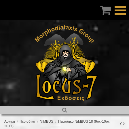

Αρχική
Περιοδικά
NIMBUS
Περιοδικό NiMBUS 18 (9ος-10ος
2017)