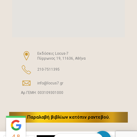
Eκδόσεις Locus-7
Πύρρωνος 19, 11636, Αθήνα
210-7511395
info@locus7.gr
Αρ.ΓΕΜΗ: 003109301000
Παραλαβή βιβλίων κατόπιν ραντεβού.
4.8