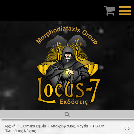

Αρχική
Ελληνικά Βιβλία
Αποκρυφισμός, Μαγεία
Η Άλλη
Πλευρά της Νύχτας