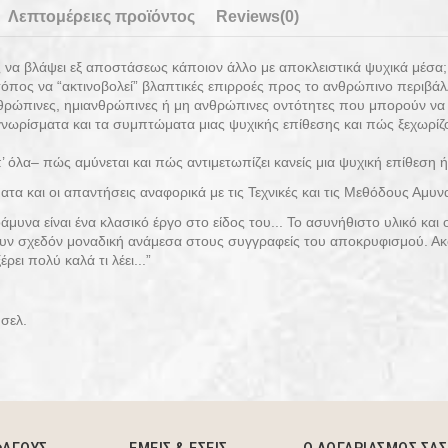
Λεπτομέρειες προϊόντος
Reviews
(0)
ς να βλάψει εξ αποστάσεως κάποιον άλλο με αποκλειστικά ψυχικά μέσα;
τόπος να “ακτινοβολεί” βλαπτικές επιρροές προς το ανθρώπινο περιβάλ
θρώπινες, ημιανθρώπινες ή μη ανθρώπινες οντότητες που μπορούν να 
α γνωρίσματα και τα συμπτώματα μιας ψυχικής επίθεσης και πώς ξεχωρί
’ όλα– πώς αμύνεται και πώς αντιμετωπίζει κανείς μια ψυχική επίθεση 
τα και οι απαντήσεις αναφορικά με τις Τεχνικές και τις Μεθόδους Αμυν
άμυνα είναι ένα κλασικό έργο στο είδος του... Το ασυνήθιστο υλικό κα
ν σχεδόν μοναδική ανάμεσα στους συγγραφείς του αποκρυφισμού. Ακόμ
ρει πολύ καλά τι λέει...”
σελ.