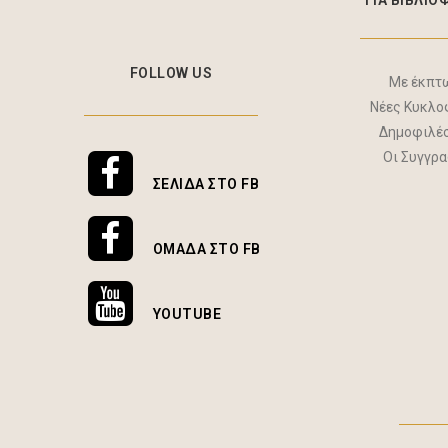
ΓΙΑ ΒΙΒΛΙΟ
FOLLOW US
Με έκπτ
Νέες Κυκλο
Δημοφιλέ
Οι Συγγρ
ΣΕΛΊΔΑ ΣΤΟ FB
ΟΜΆΔΑ ΣΤΟ FB
YOUTUBE