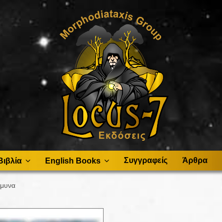
Συγγραφείς
Άρθρα
Βιβλία
English Books
άμυνα