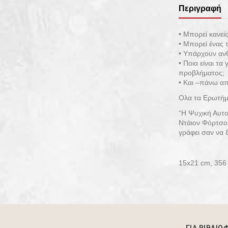
Περιγραφή
• Μπορεί κανεί
• Μπορεί ένας 
• Υπάρχουν αν
• Ποια είναι τ
προβλήματος;
• Και –πάνω απ
Ολα τα Ερωτήμα
“Η Ψυχική Αυτο
Ντάιον Φόρτσου
γράφει σαν να ξέ
15x21 cm, 356 