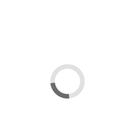
ΟΦΑΓΟΥΣ
ΕΜΕΙΣ & EΣΕΙΣ
Ο ΛΟΓΑΡΙΑΣΜΟΣ ΣΑΣ
Πληρωμή-Αποστολές
τωση
Είσοδος