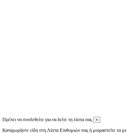
Christos Kitsos
9 months ago
Ignatios Ignatiadis
11 months ago
Tassos Spiris
11 months ago
View all reviews
Πρέπει να συνδεθείτε για να δείτε τη λίστα σας
×
Καταχωρήστε είδη στη Λίστα Επιθυμιών σας ή μοιραστείτε τα με