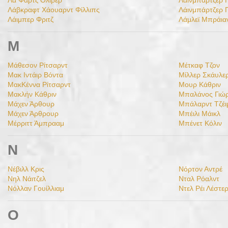
Λα Φαρτζ Όλιβερ
Λάινμπάρτζερ 
Λάβκραφτ Χάουαρντ Φίλλιπς
Λάινμπάρτζερ 
Λάιμπερ Φριτζ
Λάμλεϊ Μπράια
Μ
Μάθεσον Ρίτσαρντ
Μέτκαφ Τζον
Μακ Ιντάιρ Βόντα
Μίλλερ Σκάυλε
ΜακΚέννα Ρίτσαρντ
Μουρ Κάθριν
Μακλήν Κάθριν
Μπαλάνος Γιώ
Μάχεν Άρθουρ
Μπάλαρντ Τζέι
Μάχεν Άρθρουρ
Μπέιλι Μάικλ
Μέρριττ Άμπρααμ
Μπένετ Κόλιν
Ν
Νέβιλλ Κρις
Νόρτον Αντρέ
Νηλ Νάιτζελ
Νταλ Ρόαλντ
Νόλλαν Γουίλλιαμ
Ντελ Ρέι Λέστε
Ο