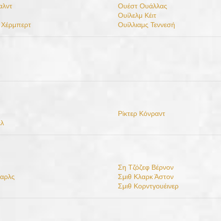
αλντ
Ουέστ Ουάλλας
Ουίλελμ Κέιτ
 Χέρμπερτ
Ουίλλιαμς Τεννεσή
Ρίκτερ Κόνραντ
ελ
Ση Τζόζεφ Βέρνον
σαρλς
Σμιθ Κλαρκ Άστον
Σμιθ Κορντγουέινερ