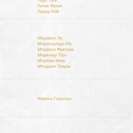
Λήχυ Τζον
Λονγκ Φρανκ
Λώμερ Κηθ
Μπράκεττ Λη
Μπράντμπερυ Ρέι
Μπράουν Φρέντρικ
Μπρέννερ Τζον
Μπρίταιν Νταν
Μπώμοντ Τσαρλς
Ντίκσον Γκόρντον