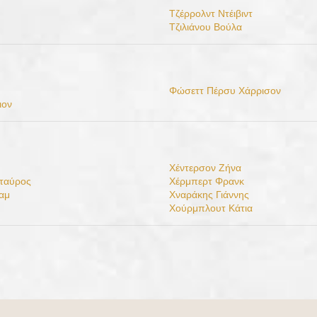
Τζέρρολντ Ντέιβιντ
η
Τζιλιάνου Βούλα
Φώσεττ Πέρσυ Χάρρισον
ιον
Χέντερσον Ζήνα
ταύρος
Χέρμπερτ Φρανκ
ιαμ
Χναράκης Γιάννης
Χούρμπλουτ Κάτια