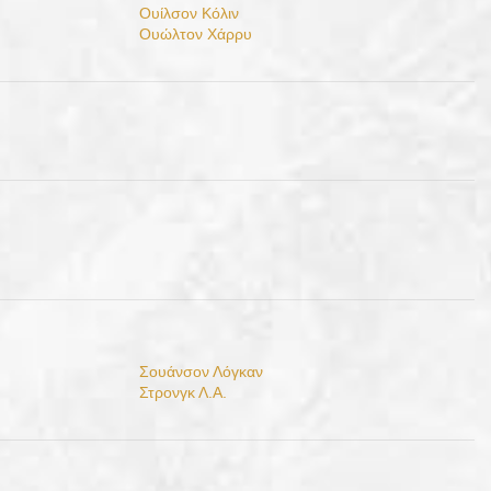
Ουίλσον Κόλιν
Ουώλτον Χάρρυ
Σουάνσον Λόγκαν
Στρονγκ Λ.Α.