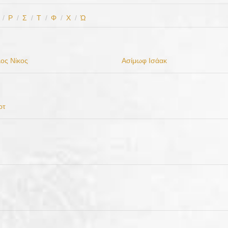
/
Ρ
/
Σ
/
Τ
/
Φ
/
Χ
/
Ώ
ος Νίκος
Ασίμωφ Ισάακ
ρτ