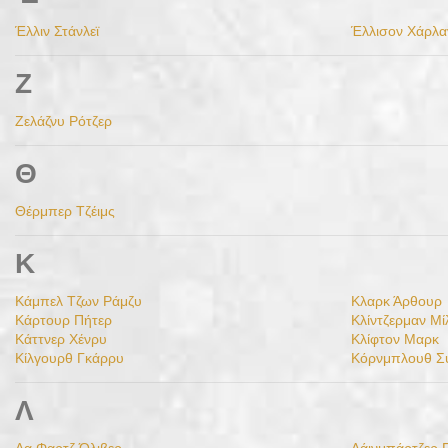
Έλλιν Στάνλεϊ
Έλλισον Χάρλα
Ζ
Ζελάζνυ Ρότζερ
Θ
Θέρμπερ Τζέιμς
Κ
Κάμπελ Τζων Ράμζυ
Κλαρκ Άρθουρ
Κάρτουρ Πήτερ
Κλίντζερμαν Μί
Κάττνερ Χένρυ
Κλίφτον Μαρκ
Κίλγουρθ Γκάρρυ
Κόρνμπλουθ Σ
Λ