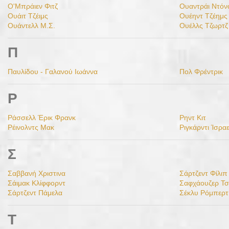
Ο'Μπράιεν Φιτζ
Ουαντράι Ντόν
Ουάιτ Τζέιμς
Ουέηντ Τζέημς
Ουάντελλ Μ.Σ.
Ουέλλς Τζωρτζ
Π
Παυλίδου - Γαλανού Ιωάννα
Πολ Φρέντρικ
Ρ
Ράσσελλ Έρικ Φρανκ
Ρηντ Κιτ
Ρέινολντς Μακ
Ριγκάρντι Ίσρα
Σ
Σαββανή Χριστινα
Σάρτζεντ Φίλιπ
Σάιμακ Κλίφφορντ
Σαφχάουζερ Τ
Σάρτζεντ Πάμελα
Σέκλυ Ρόμπερτ
Τ