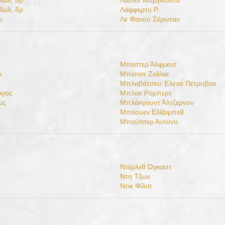
Πωλ, δρ
Λάσκυ Μαργκανίτα
Πωλ, δρ
Λάφφερτυ Ρ.
ν
Λε Φανού Σέρινταν
Μπέστερ Άλφρεντ
ρ
Μπίσοπ Ζεάλια
Μπλαβάτσκυ Έλενα Πέτροβνα
ργος
Μπλακ Ρόμπερτ
μς
Μπλάκγουντ Άλτζερνον
Μπόουεν Ελίζαμπεθ
Μπούτσερ Άντονυ
Ντέρλεθ Ώγκαστ
Ντη Τζων
ρ
Ντικ Φίλιπ