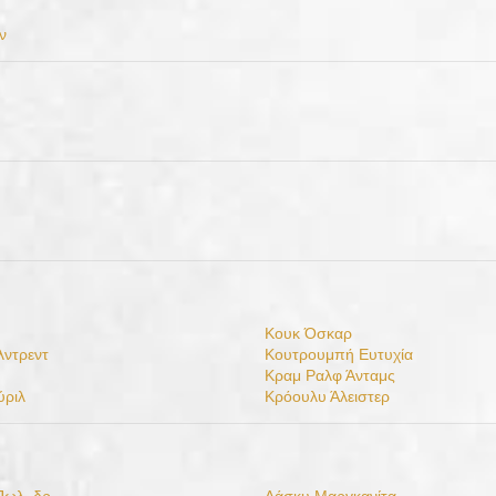
ν
Κουκ Όσκαρ
λντρεντ
Κουτρουμπή Ευτυχία
Κραμ Ραλφ Άνταμς
ύριλ
Κρόουλυ Άλειστερ