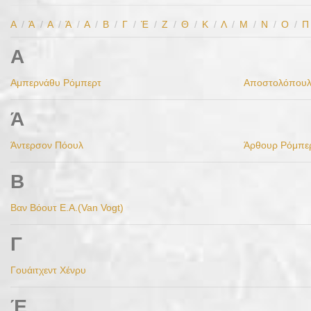
Α
/
Ά
/
Α
/
Ά
/
Α
/
Β
/
Γ
/
Έ
/
Ζ
/
Θ
/
Κ
/
Λ
/
Μ
/
Ν
/
Ο
/
Π
Α
Αμπερνάθυ Ρόμπερτ
Αποστολόπουλ
Ά
Άντερσον Πόουλ
Άρθουρ Ρόμπε
Β
Βαν Βόουτ Ε.Α.(Van Vogt)
Γ
Γουάιτχεντ Χένρυ
Έ