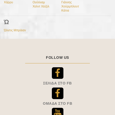
Χάρρυ
Ουίλλιαμ
Γιάννης
Χελντ Χέιζελ
Χούρμπλουτ
Κάτια
Ώ
Ώλντις Μπράιαν
FOLLOW US
ΣΕΛΊΔΑ ΣΤΟ FB
ΟΜΆΔΑ ΣΤΟ FB