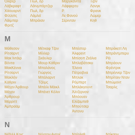
Όλιβερ
Πωλ, δρ
Μαργκανίτα
Τζον
Λάβκραφτ
Λάινμπάρτζερ
Λάφφερτυ
Λονγκ
Χάουαρντ
Πωλ, δρ
Ρ.
Φρανκ
Φίλλιπς
Λάμλεϊ
Λε Φανού
Λώμερ
Λάιμπερ
Μπράιαν
Σέρινταν
Κηθ
Φριτζ
Μ
Μάθεσον
Μέτκαφ Τζον
Μπέστερ
Μπράκεττ Λη
Ρίτσαρντ
Μίλλερ
Άλφρεντ
Μπράντμπερυ
Μακ Ιντάιρ
Σκάυλερ
Μπίσοπ Ζεάλια
Ρέι
Βόντα
Μουρ Κάθριν
Μπλαβάτσκυ
Μπράουν
ΜακΚέννα
Μπαλάνος
Έλενα
Φρέντρικ
Ρίτσαρντ
Γιώργος
Πέτροβνα
Μπρέννερ Τζον
Μακλήν
Μπάλαρντ
Μπλακ
Μπρίταιν Νταν
Κάθριν
Τζέιμς
Ρόμπερτ
Μπώμοντ
Μάχεν Άρθουρ
Μπέιλι Μάικλ
Μπλάκγουντ
Τσαρλς
Μάχεν
Μπένετ Κόλιν
Άλτζερνον
Άρθρουρ
Μπόουεν
Μέρριττ
Ελίζαμπεθ
Άμπρααμ
Μπούτσερ
Άντονυ
Ν
Νέβιλλ Κρις
Νόρτον Αντρέ
Ντέρλεθ
Ντίκσον