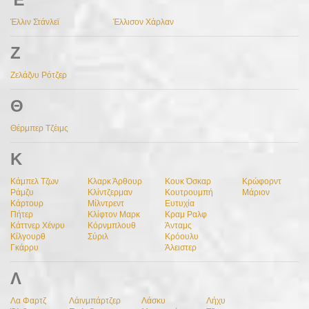
Έλλιν Στάνλεϊ
Έλλισον Χάρλαν
Ζ
Ζελάζνυ Ρότζερ
Θ
Θέρμπερ Τζέιμς
Κ
Κάμπελ Τζων
Κλαρκ Άρθουρ
Κουκ Όσκαρ
Κρώφορντ
Ράμζυ
Κλίντζερμαν
Κουτρουμπή
Μάριον
Κάρτουρ
Μίλντρεντ
Ευτυχία
Πήτερ
Κλίφτον Μαρκ
Κραμ Ραλφ
Κάττνερ Χένρυ
Κόρνμπλουθ
Άνταμς
Κίλγουρθ
Σύριλ
Κρόουλυ
Γκάρρυ
Άλειστερ
Λ
Λα Φαρτζ
Λάινμπάρτζερ
Λάσκυ
Λήχυ