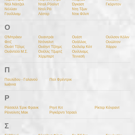
Νηλ Νάιτζελ
Νταλ Ρόαλντ
Ώγκαστ
Γκόρντον
Νόλλαν
Ντελ Ρέι
Ντη Τζων
Γουίλλιαμ
Λέστερ
Ντικ Φίλιπ
Ο
Ο'Μπράιεν
Ουαντράι
Ουέστ
Ουίλσον Κόλιν
Φιτζ
Ντόναλντ
Ουάλλας
Ουώλτον
Ουάιτ Τζέιμς
Ουέηντ Τζέημς
Ουίλελμ Κέιτ
Χάρρυ
Ουάντελλ Μ.Σ.
Ουέλλς Τζωρτζ
Ουίλλιαμς
Χέρμπερτ
Τεννεσή
Π
Παυλίδου - Γαλανού
Πολ Φρέντρικ
Ιωάννα
Ρ
Ράσσελλ Έρικ Φρανκ
Ρηντ Κιτ
Ρίκτερ Κόνραντ
Ρέινολντς Μακ
Ριγκάρντι Ίσραελ
Σ