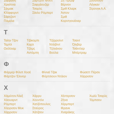
Σαββανή
Σάρτζεντ Φίλιπ
Ση Τζόζεφ
Σουάνσον
Χριστινα
Σαφχάουζερ
Βέρνον
Λόγκαν
Σάιμακ
Τσαρλς
Σμιθ Κλαρκ
Στρονγκ Λ.Α.
Κλίφφορντ
Σέκλυ Ρόμπερτ
Άστον
Σάρτζεντ
Σμιθ
Πάμελα
Κορντγουέινερ
Τ
Ταίην Τζον
Τζάκομπι
Τζέρρολντ
Τσαντ
Τεμπλ
Καρλ
Ντέιβιντ
Όλιβερ
Ουίλλιαμ
Τζέιμς
Τζιλιάνου
Τσάντλερ
Αντόμπη
Βούλα
Μπέρτραμ
Φ
Φάρμερ Φίλιπ Χοσέ
Φίννεϊ Τζακ
Φώσεττ Πέρσυ
Φάρτζον Έλινορ
Φόρτσιουν Ντάιον
Χάρρισον
Χ
Χάμιλτον Άλεξ
Χάρρυ
Χέντερσον
Χωλλ Τσαρλς
Χάουαρντ
Χουντίνι
Ζήνα
Τόμπσον
Ρόμπερτ
Χατζόπουλος
Χέρμπερτ
Χάρρισον Μυκ
Σταύρος
Φρανκ
Χάρρισον
Χάτζσον
Χναράκης