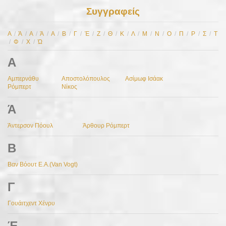
Συγγραφείς
Α
/
Ά
/
Α
/
Ά
/
Α
/
Β
/
Γ
/
Έ
/
Ζ
/
Θ
/
Κ
/
Λ
/
Μ
/
Ν
/
Ο
/
Π
/
Ρ
/
Σ
/
Τ
/
Φ
/
Χ
/
Ώ
Α
Αμπερνάθυ
Αποστολόπουλος
Ασίμωφ Ισάακ
Ρόμπερτ
Νίκος
Ά
Άντερσον Πόουλ
Άρθουρ Ρόμπερτ
Β
Βαν Βόουτ Ε.Α.(Van Vogt)
Γ
Γουάιτχεντ Χένρυ
Έ