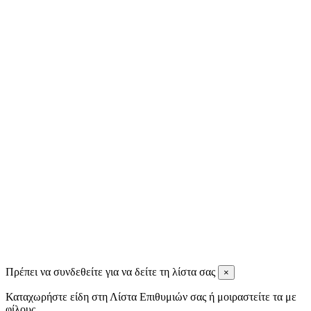
9 months ago
Ignatios Ignatiadis
11 months ago
Tassos Spiris
11 months ago
View all reviews
Πρέπει να συνδεθείτε για να δείτε τη λίστα σας
×
Καταχωρήστε είδη στη Λίστα Επιθυμιών σας ή μοιραστείτε τα με
φίλους