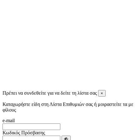
Ignatios Ignatiadis
10 months ago
Tassos Spiris
11 months ago
View all reviews
Πρέπει να συνδεθείτε για να δείτε τη λίστα σας
×
Καταχωρήστε είδη στη Λίστα Επιθυμιών σας ή μοιραστείτε τα με
φίλους
e-mail
Κωδικός Πρόσβασης