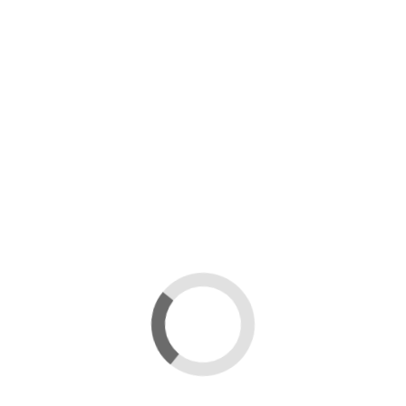
ΣΥΓΓΡΑΦΕΊΣ
Αρχική
English Books
Ελληνικά Βιβλία
Περιοδικά
TAGS
test
Υμνοι