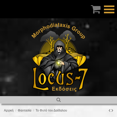

Αρχική
Φαντασία
Το Φυτό του Δαίδαλου