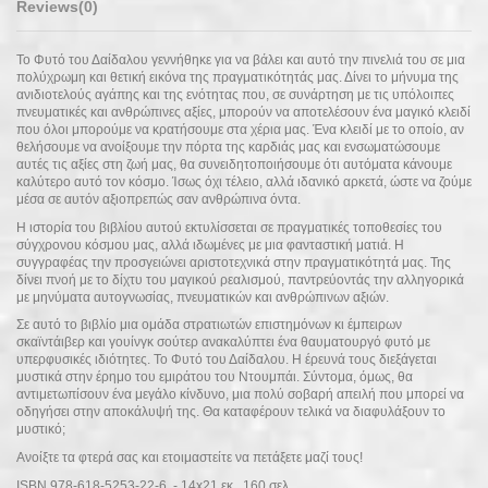
Reviews
(0)
Το Φυτό του Δαίδαλου γεννήθηκε για να βάλει και αυτό την πινελιά του σε μια
πολύχρωμη και θετική εικόνα της πραγματικότητάς μας. Δίνει το μήνυμα της
ανιδιοτελούς αγάπης και της ενότητας που, σε συνάρτηση με τις υπόλοιπες
πνευματικές και ανθρώπινες αξίες, μπορούν να αποτελέσουν ένα μαγικό κλειδί
που όλοι μπορούμε να κρατήσουμε στα χέρια μας. Ένα κλειδί με το οποίο, αν
θελήσουμε να ανοίξουμε την πόρτα της καρδιάς μας και ενσωματώσουμε
αυτές τις αξίες στη ζωή μας, θα συνειδητοποιήσουμε ότι αυτόματα κάνουμε
καλύτερο αυτό τον κόσμο. Ίσως όχι τέλειο, αλλά ιδανικό αρκετά, ώστε να ζούμε
μέσα σε αυτόν αξιοπρεπώς σαν ανθρώπινα όντα.
Η ιστορία του βιβλίου αυτού εκτυλίσσεται σε πραγματικές τοποθεσίες του
σύγχρονου κόσμου μας, αλλά ιδωμένες με μια φανταστική ματιά. Η
συγγραφέας την προσγειώνει αριστοτεχνικά στην πραγματικότητά μας. Της
δίνει πνοή με το δίχτυ του μαγικού ρεαλισμού, παντρεύοντάς την αλληγορικά
με μηνύματα αυτογνωσίας, πνευματικών και ανθρώπινων αξιών.
Σε αυτό το βιβλίο μια ομάδα στρατιωτών επιστημόνων κι έμπειρων
σκαϊντάιβερ και γουίνγκ σούτερ ανακαλύπτει ένα θαυματουργό φυτό με
υπερφυσικές ιδιότητες. Το Φυτό του Δαίδαλου. Η έρευνά τους διεξάγεται
μυστικά στην έρημο του εμιράτου του Ντουμπάι. Σύντομα, όμως, θα
αντιμετωπίσουν ένα μεγάλο κίνδυνο, μια πολύ σοβαρή απειλή που μπορεί να
οδηγήσει στην αποκάλυψή της. Θα καταφέρουν τελικά να διαφυλάξουν το
μυστικό;
Ανοίξτε τα φτερά σας και ετοιμαστείτε να πετάξετε μαζί τους!
ISBN 978-618-5253-22-6 - 14x21 εκ., 160 σελ