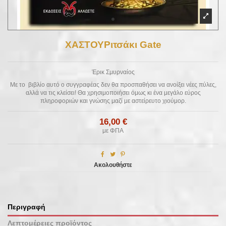
ΧΑΣΤΟΥΡιτσάκι Gate
Έρικ Σμυρναίος
Με το βιβλίο αυτό ο συγγραφέας δεν θα προσπαθήσει να ανοίξει νέες πύλες,
αλλά να τις κλείσει! Θα χρησιμοποιήσει όμως κι ένα μεγάλο εύρος
πληροφοριών και γνώσης μαζί με αστείρευτο χιούμορ.
16,00 €
με ΦΠΑ
Ακολουθήστε
Περιγραφή
Λεπτομέρειες προϊόντος