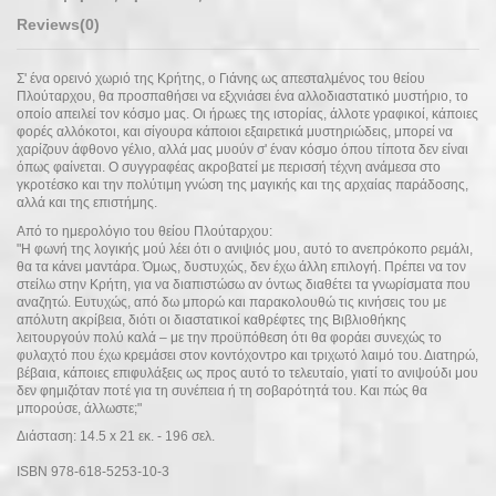
Reviews
(0)
Σ' ένα ορεινό χωριό της Κρήτης, ο Γιάνης ως απεσταλμένος του θείου
Πλούταρχου, θα προσπαθήσει να εξχνιάσει ένα αλλοδιαστατικό μυστήριο, το
οποίο απειλεί τον κόσμο μας. Οι ήρωες της ιστορίας, άλλοτε γραφικοί, κάποιες
φορές αλλόκοτοι, και σίγουρα κάποιοι εξαιρετικά μυστηριώδεις, μπορεί να
χαρίζουν άφθονο γέλιο, αλλά μας μυούν σ' έναν κόσμο όπου τίποτα δεν είναι
όπως φαίνεται. Ο συγγραφέας ακροβατεί με περισσή τέχνη ανάμεσα στο
γκροτέσκο και την πολύτιμη γνώση της μαγικής και της αρχαίας παράδοσης,
αλλά και της επιστήμης.
Από το ημερολόγιο του θείου Πλούταρχου:
"Η φωνή της λογικής μού λέει ότι ο ανιψιός μου, αυτό το ανεπρόκοπο ρεμάλι,
θα τα κάνει μαντάρα. Όμως, δυστυχώς, δεν έχω άλλη επιλογή. Πρέπει να τον
στείλω στην Κρήτη, για να διαπιστώσω αν όντως διαθέτει τα γνωρίσματα που
αναζητώ. Ευτυχώς, από δω μπορώ και παρακολουθώ τις κινήσεις του με
απόλυτη ακρίβεια, διότι οι διαστατικοί καθρέφτες της Βιβλιοθήκης
λειτουργούν πολύ καλά – με την προϋπόθεση ότι θα φοράει συνεχώς το
φυλαχτό που έχω κρεμάσει στον κοντόχοντρο και τριχωτό λαιμό του. Διατηρώ,
βέβαια, κάποιες επιφυλάξεις ως προς αυτό το τελευταίο, γιατί το ανιψούδι μου
δεν φημιζόταν ποτέ για τη συνέπεια ή τη σοβαρότητά του. Και πώς θα
μπορούσε, άλλωστε;"
Διάσταση: 14.5 x 21 εκ. - 196 σελ.
ISBN 978-618-5253-10-3