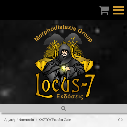

Αρχική
Φαντασία
ΧΑΣΤΟΥΡιτσάκι Gate