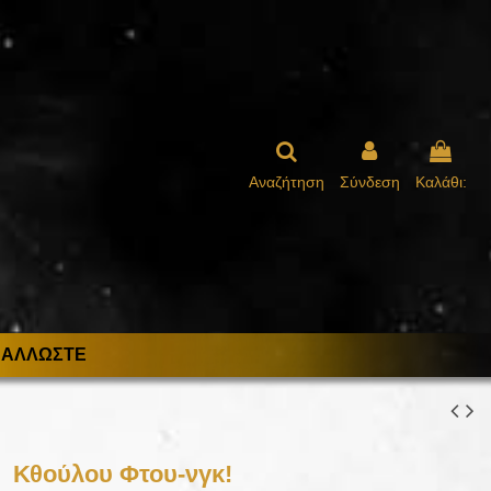
Αναζήτηση
Σύνδεση
Καλάθι:
ΑΛΛΩΣΤΕ
Κθούλου Φτου-νγκ!