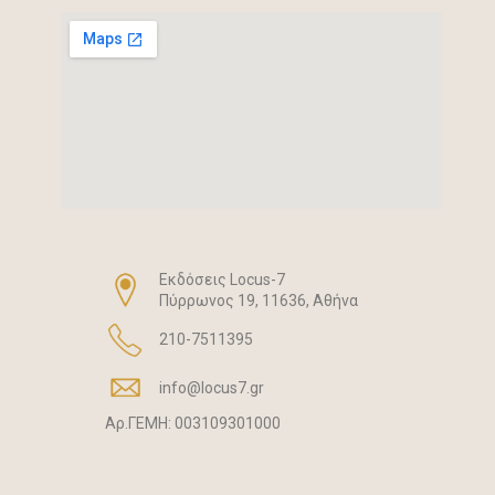
Vortex 04
13,00 €
Eκδόσεις Locus-7
Πύρρωνος 19, 11636, Αθήνα
210-7511395
info@locus7.gr
Αρ.ΓΕΜΗ: 003109301000