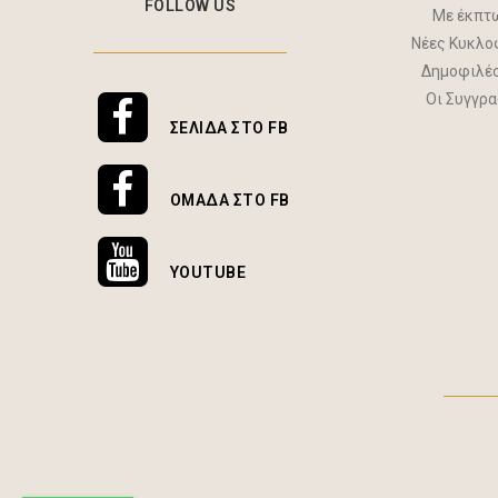
FOLLOW US
Με έκπτ
Νέες Κυκλο
Δημοφιλέ
Οι Συγγρ
ΣΕΛΊΔΑ ΣΤΟ FB
ΟΜΆΔΑ ΣΤΟ FB
YOUTUBE