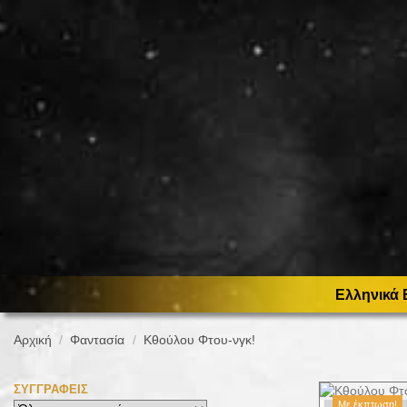
Ελληνικά 
Αρχική
Φαντασία
Κθούλου Φτου-νγκ!
ΣΥΓΓΡΑΦΕΊΣ
Με έκπτωση!