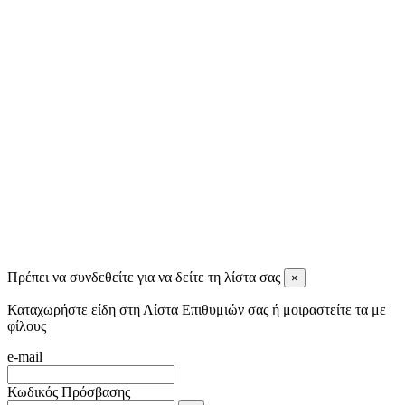
Ignatios Ignatiadis
11 months ago
Tassos Spiris
11 months ago
View all reviews
Πρέπει να συνδεθείτε για να δείτε τη λίστα σας
×
Καταχωρήστε είδη στη Λίστα Επιθυμιών σας ή μοιραστείτε τα με
φίλους
e-mail
Κωδικός Πρόσβασης