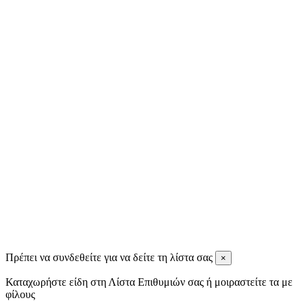
Ignatios Ignatiadis
11 months ago
Tassos Spiris
11 months ago
View all reviews
Πρέπει να συνδεθείτε για να δείτε τη λίστα σας
×
Καταχωρήστε είδη στη Λίστα Επιθυμιών σας ή μοιραστείτε τα με
φίλους