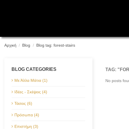
Ελληνικά 
Αρχική
Blog
Blog tag: forest-stairs
BLOG CATEGORIES
TAG: "FO
Με Άλλα Μάτια (1)
No posts fo
Ιδέες - Σκέψεις (4)
Τάσεις (6)
Πρόσωπα (4)
Επιστήμη (3)