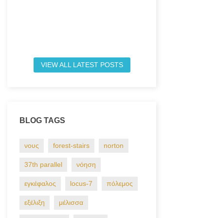
απόφαση: Ήρθε σε 
του New...
Read more
VIEW ALL LATEST POSTS
BLOG TAGS
νους
forest-stairs
norton
37th parallel
νόηση
εγκέφαλος
locus-7
πόλεμος
εξέλιξη
μέλισσα