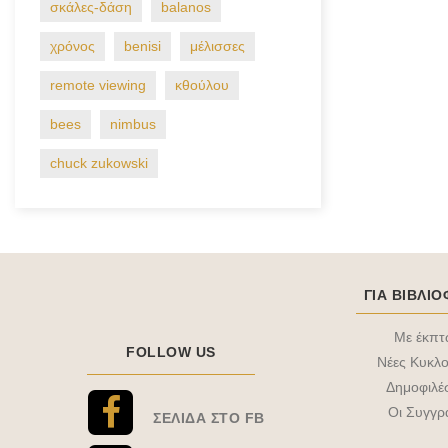
σκάλες-δάση
balanos
χρόνος
benisi
μέλισσες
remote viewing
κθούλου
bees
nimbus
chuck zukowski
ΓΙΑ ΒΙΒΛΙ
Με έκπ
FOLLOW US
Νέες Κυκλο
Δημοφιλέ
Οι Συγγρ
ΣΕΛΊΔΑ ΣΤΟ FB