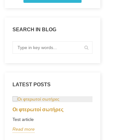
SEARCH IN BLOG
LATEST POSTS
Οι φτερωτοί σωτήρες
Το μαγικό Τάγμ
Test article
και η ήττα των 
Read more
Τον Αύγουστο του 
ου
του πολέμου, ο Ga