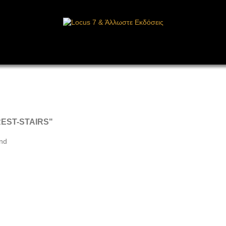
Συγγραφείς
Άρθρα
Βιβλία
English Books
REST-STAIRS"
und