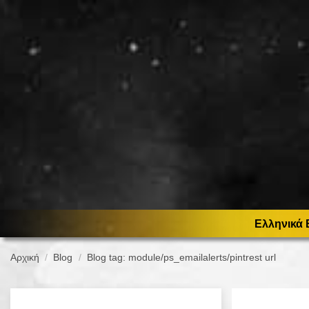
Ελληνικά 
Αρχική
Blog
Blog tag: module/ps_emailalerts/pintrest url