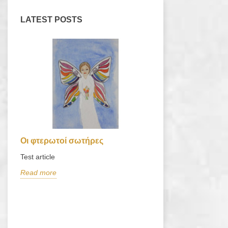
LATEST POSTS
Οι φτερωτοί σωτήρες
Το μαγικό Τάγμ
και η ήττα των 
Test article
Τον Αύγουστο του 
Read more
ου
του πολέμου, ο Ga
απόφαση: Ήρθε σε 
του New...
Read more