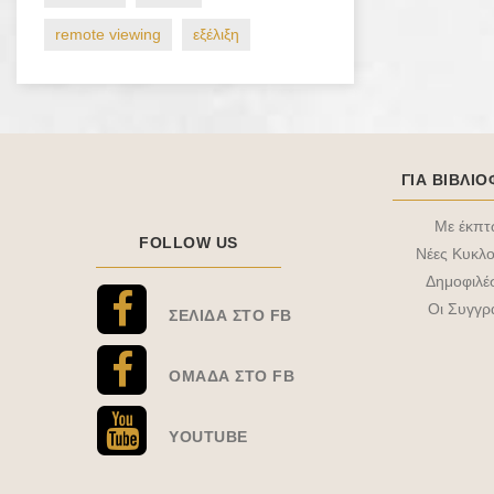
remote viewing
εξέλιξη
ΓΙΑ ΒΙΒΛΙ
Με έκπ
FOLLOW US
Νέες Κυκλο
Δημοφιλέ
Οι Συγγρ
ΣΕΛΊΔΑ ΣΤΟ FB
ΟΜΆΔΑ ΣΤΟ FB
YOUTUBE