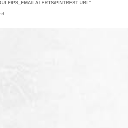
DULE/PS_EMAILALERTS/PINTREST URL"
und