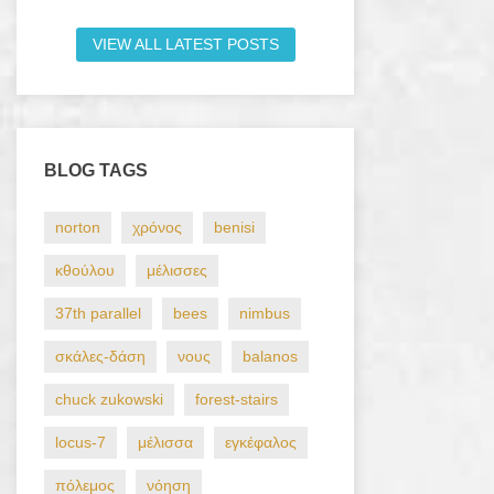
VIEW ALL LATEST POSTS
BLOG TAGS
norton
χρόνος
benisi
κθούλου
μέλισσες
37th parallel
bees
nimbus
σκάλες-δάση
νους
balanos
chuck zukowski
forest-stairs
locus-7
μέλισσα
εγκέφαλος
πόλεμος
νόηση