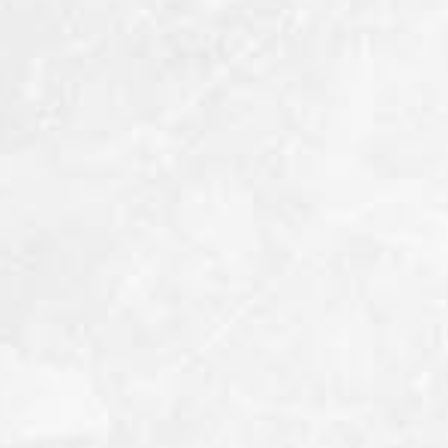
α του New Forest
Ξορκισμένος με τον Απήγανο
Ναζί
Παλαιότερα, δεν υπήρχε κήπος στη
1940, στο απόγειο
Μεσόγειο και στην Ανατολή δίχως
rdner πήρε τη μεγάλη
απήγανο, ο οποίος μάλιστα έπρεπε να
επαφή με τα μέλη
είναι φυτεμένος...
Read more